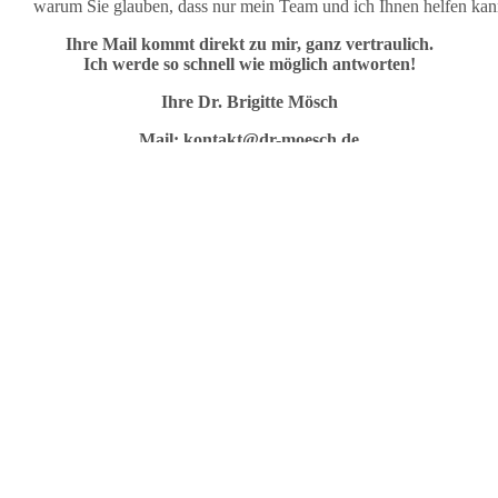
warum Sie glauben, dass nur mein Team und ich Ihnen helfen kan
Ihre Mail kommt direkt zu mir, ganz vertraulich.
Ich werde so schnell wie möglich antworten!
Ihre Dr. Brigitte Mösch
Mail:
kontakt@dr-moesch.de
rag wurde am
Juli 7, 2019
von
Dr. Brigitte Mösch
unter
Uncategorized
v
rter:
Behandlung Angstpatient
,
erster Termin
,
Zahnarztphobie erste B
ehandlung bei Parodontitis und in der Chriurgie mit 
anfte, effektive Zahnheilkunde mit Laser und Glasfase
Laser ist die Kurzbezeichnung für:
L
ight
A
mplification by
S
timulatet
E
mission of
R
adiation
in Deutsch:
Lichtverstärkung durch stimulierte Strahlungsemissio
t energiereiches, gebündeltes Licht mit gleicher Wellenlänge aus. Dies