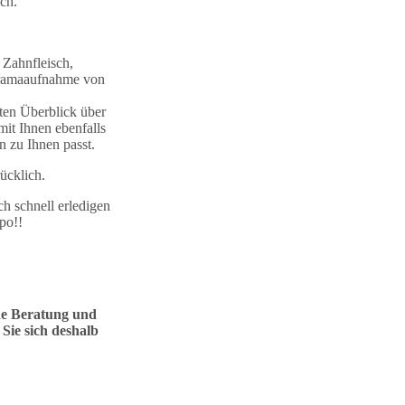
ch.
 Zahnfleisch,
noramaaufnahme von
ten Überblick über
it Ihnen ebenfalls
 zu Ihnen passt.
ücklich.
h schnell erledigen
po!!
he Beratung und
Sie sich deshalb