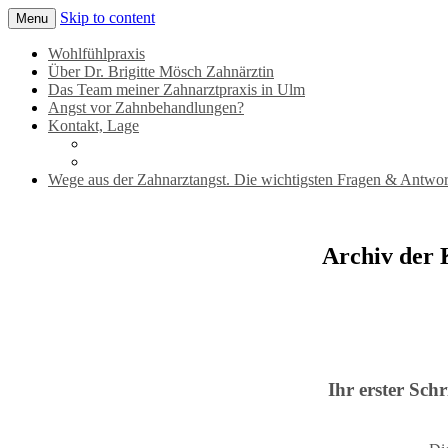
Skip to content
Menu
Zahnärztin für Angstpatienten in Ulm
Dr. Brigitte Mösch
Wohlfühlpraxis
Über Dr. Brigitte Mösch Zahnärztin
Das Team meiner Zahnarztpraxis in Ulm
Angst vor Zahnbehandlungen?
Kontakt, Lage
Wege aus der Zahnarztangst. Die wichtigsten Fragen & Antwor
Archiv der 
Ihr erster Schr