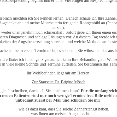
e Erstbesprechung beginnt immer unter vier Augen am Besprechungstis
spräch möchten ich Sie kennen lernen. Danach schaue ich Ihre Zähne,
 -gelenke an und meine Mitarbeiterin fertigt ein Röntgenbild an (Pa
außen).
t weder unangenehm noch schmerzhaft. Sofort gebe ich Ihnen einen ers
icheren Diagnosen und schlage Lösungen vor. An diesem Tag werde ich m
hkeiten der Angstbeherrschung sprechen und welche Methode am besten
che ich beim ersten Termin nicht, es sei denn, Sie wünschen das ausdr
ritt erläuter ich Ihnen ganz genau. Ich kann Ihre Behandlung auf Wunsc
r in viele kleine Schritte und Termine aufteilen. Sie bestimmen das Tem
Ihr Wohlbefinden liegt mir am Herzen!
Zur Startseite Dr. Brigitte Mösch
 gleich schreiben, damit ich Sie annehmen kann?
Für die umfangreic
neuen Patienten sind nur noch wenige Termine frei. Bitte melden 
unbedingt zuerst per Mail und schildern Sie mir:
wie es dazu kam, dass Sie solche Zahnarztangst haben,
was Ihnen am meisten Angst macht und