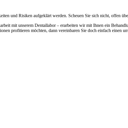
keiten und Risiken aufgeklärt werden. Scheuen Sie sich nicht, offen ü
it mit unserem Dentallabor – erarbeiten wir mit Ihnen ein Behandlu
onen profitieren möchten, dann vereinbaren Sie doch einfach einen un
ir anwenden um das Aussehen Ihrer Zähne zu verbessern und an Ihre I
uber glänzende Zähne
e Folgeschäden
ungen
den mit einem Gel behandelt, schonend aber wirkungsvoll!