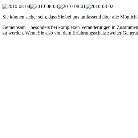
Sie können sicher sein, dass Sie bei uns umfassend über alle Möglich
Gemeinsam – besonders bei komplexen Veränderungen in Zusammenarbe
zu werden. Wenn Sie also von dem Erfahrungsschatz zweiter Generati
Und damit Sie einen Überblick darüber bekommen, welche Methoden w
Möglichkeiten zusammengestellt:
professionelle Zahnreinigung: endlich sa
Zahnschmuck: trendi, schmuckig und ohn
Bleaching:
Zahnaufhellung weg mit dem Grauschleier oder gelbbraunen Verfärb
Gesunde Zähne können individuell aufgehellt werden. Die Zähne wer