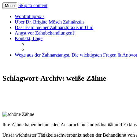
Skip to content
Menu
Zahnärztin für Angstpatienten in Ulm
Dr. Brigitte Mösch
Wohlfühlpraxis
Über Dr. Brigitte Mösch Zahnärztin
Das Team meiner Zahnarztpraxis in Ulm
Angst vor Zahnbehandlungen?
Kontakt, Lage
Wege aus der Zahnarztangst. Die wichtigsten Fragen & Antwor
Schlagwort-Archiv:
weiße Zähne
Ihre Zähne haben bei uns den Anspruch auf Individualität und Exklusi
Unser wichtigster Tätigkeitsschwerpunkt neben der Behandlung von