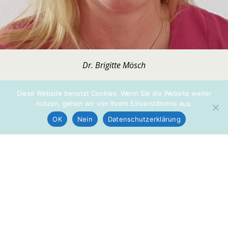
Dr. Brigitte Mösch
« vorherige in Galerie
nächste in Galerie »
Diese Website benutzt Cookies. Wenn Sie die Website weiter
nutzen, gehen wir von Ihrem Einverständnis aus.
OK
Nein
Datenschutzerklärung
Zum Seitenanfang